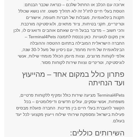
ארוכה עם הכלב או החתול שלכם – כנראה שכבר הבנתם:
הטסת בעלי חיים לחו"ל זה לא תהליך פשוט. זהו נושא שכולל
תקנות בינלאומיות, מגבלות של חברות תעופה, אישורים
וטרינריים, תקני בטיחות, ציוד מתאים, ולוגיסטיקה מורכבת.
והכי חשוב – מדובר בבעל חיים שאתם אוהבים ודואגים לו, ולכן
אין מקום לטעויות. כאן נכנסת לתמונה Terminal4Pets –
החברה הישראלית המובילה בתחום ההטסה וההובלה
הבינלאומית של חיות מחמד, עם ניסיון של מעל ל-30 שנה,
אלפי לקוחות מרוצים, וצוות מיומן הכולל מומחי שילוח, אנשי
לוגיסטיקה, וטרינרים וצוות שירות לקוחות מסור.
פתרון כולל במקום אחד – מהייעוץ
ועד הנחיתה
Terminal4Pets מציעה שירות כולל ומקיף ללקוחות פרטיים,
משפחות, אנשי עסקים, עולים חדשים ודיפלומטים – בכל
הקשור להעברת בעלי חיים בין מדינות. החברה פועלת מבסיס
פעילות בישראל ומספקת שירותי שילוח וייעוץ מקצועי לכל יעד
בעולם.
השירותים כוללים: