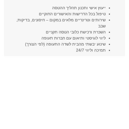
ייעוץ אישי ותכנון תהליך ההטסה
טיפול בכל הדרישות והאישורים החוקיים
שירותים וטרינריים מלאים במקום – חיסונים, בדיקות,
שבב
השכרת ורכישת כלובי הטסה תקניים
ליווי לוגיסטי ותיאום עם חברות תעופה
שינוע יבשתי מהבית לשדה התעופה (לפי הצורך)
תמיכה וליווי 24/7
ניסיון של מעל 30 שנה בהטסת בעלי
חיים
Terminal4Pets הוקמה בשנת 1991 על-ידי ד"ר איתן קריינר –
וטרינר מוסמך ומומחה בתחום בריאות בעלי חיים. החזון שלו
היה להקים גוף מקצועי שייתן מענה מלא ומדויק לבעלי חיות
מחמד הנדרשים להעביר את חבריהם על ארבע ממדינה
למדינה. בזכות אלפי מקרים שנוהלו לאורך השנים, החברה
פיתחה שיטות עבודה מסודרות, ידע נרחב בתקנות של מדינות
רבות, קשרים עם חברות תעופה בינלאומיות וניסיון מוכח
בהובלת בעלי חיים באופן בטוח, רגוע ומפוקח.